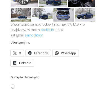
Więcej zdjęć samochodów takich jak VW ID.5 Pro
znajdziesz w moim
portfolio
lub w
kategorii
samochody
.
Udostępnij na:
X
Facebook
WhatsApp
LinkedIn
Dodaj do ulubionych:
Wczytywanie…