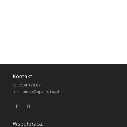
Kontakt:
tel.:
504 178 671
mail:
biuro@apr-foto.pl
Współpraca: