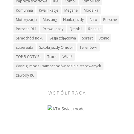
Impreza sportowa
KIA
Kombi
KombiTest
Komunnia
Kwalifikacje
Megane
Modelka
Motoryzacja
Mustang
Nauka jazdy
Niro
Porsche
Porsche 911
Prawo jazdy
Qmobil
Renault
Samochód Roku
Sesja zdjęciowa
Sprzęt
Stonic
superauta
Szkoła jazdy Qmobil
Terenówki
TOP 5 COTY PL
Truck
Wizaż
Wyścigi modeli samochodów zdalnie sterowanych
zawody RC
W S P Ó Ł P R A C A