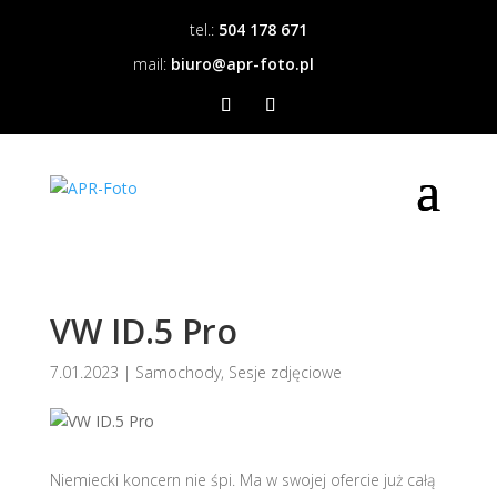
tel.:
504 178 671
mail:
biuro@apr-foto.pl
VW ID.5 Pro
7.01.2023
|
Samochody
,
Sesje zdjęciowe
Niemiecki koncern nie śpi. Ma w swojej ofercie już całą