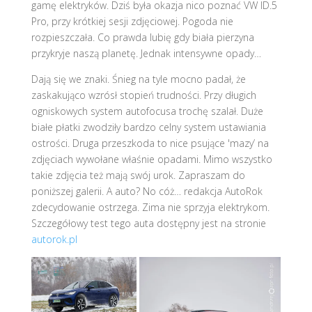
gamę elektryków. Dziś była okazja nico poznać VW ID.5
Pro, przy krótkiej sesji zdjęciowej. Pogoda nie
rozpieszczała. Co prawda lubię gdy biała pierzyna
przykryje naszą planetę. Jednak intensywne opady…
Dają się we znaki. Śnieg na tyle mocno padał, że
zaskakująco wzrósł stopień trudności. Przy długich
ogniskowych system autofocusa trochę szalał. Duże
białe płatki zwodziły bardzo celny system ustawiania
ostrości. Druga przeszkoda to nice psujące 'mazy’ na
zdjęciach wywołane właśnie opadami. Mimo wszystko
takie zdjęcia też mają swój urok. Zapraszam do
poniższej galerii. A auto? No cóż… redakcja AutoRok
zdecydowanie ostrzega. Zima nie sprzyja elektrykom.
Szczegółowy test tego auta dostępny jest na stronie
autorok.pl