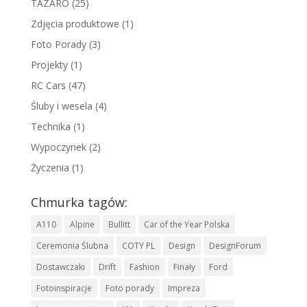
TAZARO
(25)
Zdjęcia produktowe
(1)
Foto Porady
(3)
Projekty
(1)
RC Cars
(47)
Śluby i wesela
(4)
Technika
(1)
Wypoczynek
(2)
Życzenia
(1)
Chmurka tagów:
A110
Alpine
Bullitt
Car of the Year Polska
Ceremonia Ślubna
COTY PL
Design
DesignForum
Dostawczaki
Drift
Fashion
Finały
Ford
Fotoinspiracje
Foto porady
Impreza