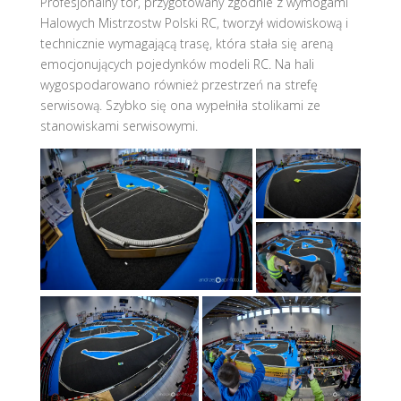
Profesjonalny tor, przygotowany zgodnie z wymogami
Halowych Mistrzostw Polski RC, tworzył widowiskową i
technicznie wymagającą trasę, która stała się areną
emocjonujących pojedynków modeli RC. Na hali
wygospodarowano również przestrzeń na strefę
serwisową. Szybko się ona wypełniła stolikami ze
stanowiskami serwisowymi.