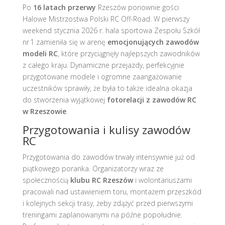
Po
16 latach przerwy
Rzeszów ponownie gości
Halowe Mistrzostwa Polski RC Off-Road. W pierwszy
weekend stycznia 2026 r. hala sportowa Zespołu Szkół
nr 1 zamieniła się w arenę
emocjonujących zawodów
modeli RC
, które przyciągnęły najlepszych zawodników
z całego kraju. Dynamiczne przejazdy, perfekcyjnie
przygotowane modele i ogromne zaangażowanie
uczestników sprawiły, że była to także idealna okazja
do stworzenia wyjątkowej
fotorelacji z zawodów RC
w Rzeszowie
.
Przygotowania i kulisy zawodów
RC
Przygotowania do zawodów trwały intensywnie już od
piątkowego poranka. Organizatorzy wraz ze
społecznością
klubu RC Rzeszów
i wolontariuszami
pracowali nad ustawieniem toru, montażem przeszkód
i kolejnych sekcji trasy, żeby zdążyć przed pierwszymi
treningami zaplanowanymi na późne popołudnie.