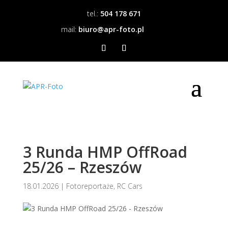
tel.:
504 178 671
mail:
biuro@apr-foto.pl
3 Runda HMP OffRoad
25/26 – Rzeszów
18.01.2026
|
Fotoreportaże
,
RC Cars