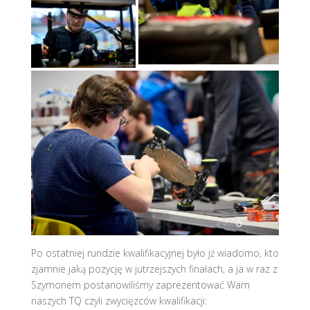
Po ostatniej rundzie kwalifikacyjnej było jż wiadomo, kto
zjamnie jaką pozycję w jutrzejszych finałach, a ja w raz z
Szymonem postanowiliśmy zaprezentować Wam
naszych TQ czyli zwycięzców kwalifikacji: