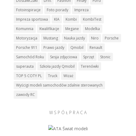
Dostawczaki
Drift
Fashion
Finały
Ford
Fotoinspiracje
Foto porady
Impreza
Impreza sportowa
KIA
Kombi
KombiTest
Komunnia
Kwalifikacje
Megane
Modelka
Motoryzacja
Mustang
Nauka jazdy
Niro
Porsche
Porsche 911
Prawo jazdy
Qmobil
Renault
Samochód Roku
Sesja zdjęciowa
Sprzęt
Stonic
superauta
Szkoła jazdy Qmobil
Terenówki
TOP 5 COTY PL
Truck
Wizaż
Wyścigi modeli samochodów zdalnie sterowanych
zawody RC
W S P Ó Ł P R A C A