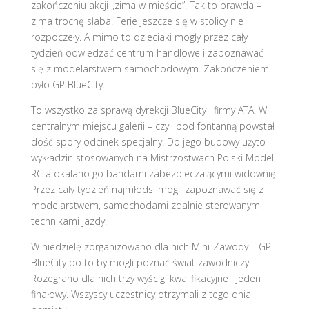
zakończeniu akcji „zima w mieście”. Tak to prawda –
zima trochę słaba. Ferie jeszcze się w stolicy nie
rozpoczeły. A mimo to dzieciaki mogły przez cały
tydzień odwiedzać centrum handlowe i zapoznawać
się z modelarstwem samochodowym. Zakończeniem
było GP BlueCity.
To wszystko za sprawą dyrekcji BlueCity i firmy ATA. W
centralnym miejscu galerii – czyli pod fontanną powstał
dość spory odcinek specjalny. Do jego budowy użyto
wykładzin stosowanych na Mistrzostwach Polski Modeli
RC a okalano go bandami zabezpieczającymi widownię.
Przez cały tydzień najmłodsi mogli zapoznawać się z
modelarstwem, samochodami zdalnie sterowanymi,
technikami jazdy.
W niedzielę zorganizowano dla nich Mini-Zawody – GP
BlueCity po to by mogli poznać świat zawodniczy.
Rozegrano dla nich trzy wyścigi kwalifikacyjne i jeden
finałowy. Wszyscy uczestnicy otrzymali z tego dnia