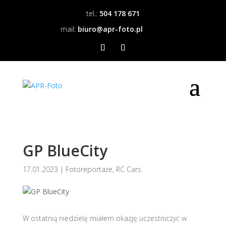
tel.:
504 178 671
mail:
biuro@apr-foto.pl
GP BlueCity
17.01.2023
|
Fotoreportaże
,
RC Cars
W ostatnią niedzielę miałem okazję uczestniczyć w