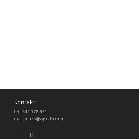
Kontakt:
tel.:
504 178 671
mail:
biuro@apr-foto.pl