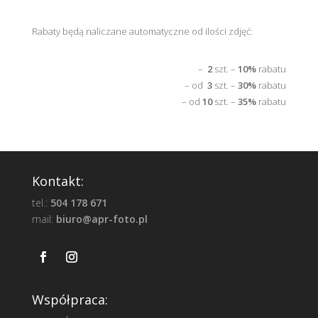
Rabaty będą naliczane automatyczne od ilości zdjęć:
–
2
szt. –
10%
rabatu
– od
3
szt. –
30%
rabatu
– od
10
szt. –
35%
rabatu
Kontakt:
tel.:
504 178 671
mail:
biuro@apr-foto.pl
Współpraca: