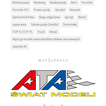
Motoryzacja
Mustang
Nauka jazdy
Niro
Porsche
Porsche 911
Prawo jazdy
Qmobil
Renault
Samochód Roku
Sesja zdjęciowa
Sprzęt
Stonic
superauta
Szkoła jazdy Qmobil
Terenówki
TOP 5 COTY PL
Truck
Wizaż
Wyścigi modeli samochodów zdalnie sterowanych
zawody RC
W S P Ó Ł P R A C A