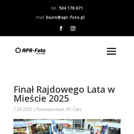
tel.:
504 178 671
mail:
biuro@apr-foto.pl
Finał Rajdowego Lata w
Mieście 2025
7.09.2025
|
Fotoreportaże
,
RC Cars