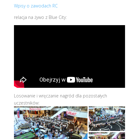
Wpisy o zawodach RC
relacja na żywo z Blue City:
Losowanie i wręczanie nagród dla pozostałych
uczestników: