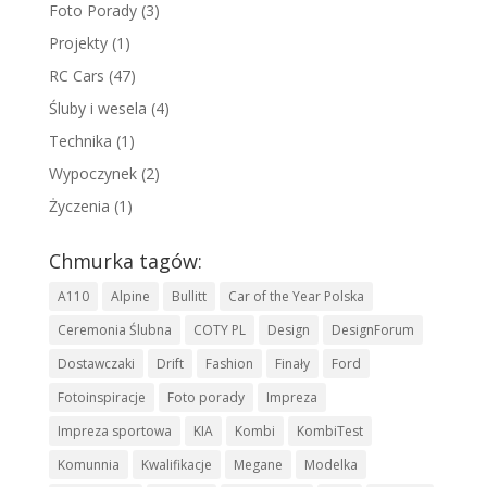
Foto Porady
(3)
Projekty
(1)
RC Cars
(47)
Śluby i wesela
(4)
Technika
(1)
Wypoczynek
(2)
Życzenia
(1)
Chmurka tagów:
A110
Alpine
Bullitt
Car of the Year Polska
Ceremonia Ślubna
COTY PL
Design
DesignForum
Dostawczaki
Drift
Fashion
Finały
Ford
Fotoinspiracje
Foto porady
Impreza
Impreza sportowa
KIA
Kombi
KombiTest
Komunnia
Kwalifikacje
Megane
Modelka