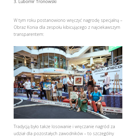
Lubomir Tronowski
W tym roku postanowiono wręczyć nagrodę specjalną –
Obraz Konia dla zespołu kibicującego z najciekawszym
transparentem:
Tradycją było także losowanie i wręczanie nagród za
udział dla pozostałych zawodników – to szczególny