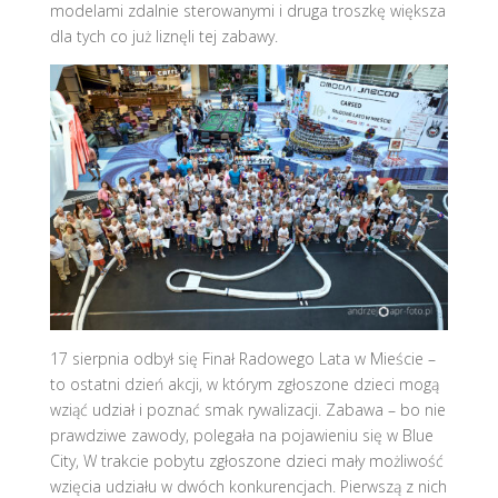
modelami zdalnie sterowanymi i druga troszkę większa
dla tych co już liznęli tej zabawy.
17 sierpnia odbył się Finał Radowego Lata w Mieście –
to ostatni dzień akcji, w którym zgłoszone dzieci mogą
wziąć udział i poznać smak rywalizacji. Zabawa – bo nie
prawdziwe zawody, polegała na pojawieniu się w Blue
City, W trakcie pobytu zgłoszone dzieci mały możliwość
wzięcia udziału w dwóch konkurencjach. Pierwszą z nich