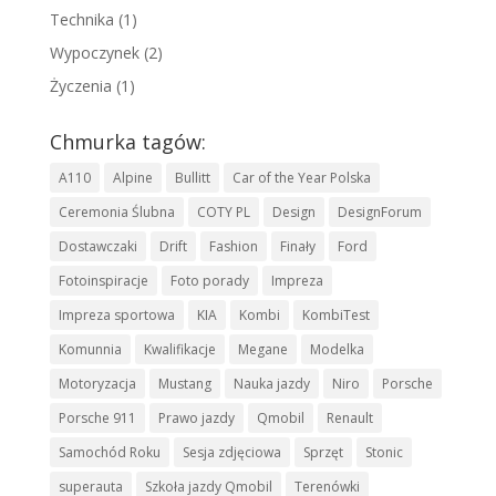
Technika
(1)
Wypoczynek
(2)
Życzenia
(1)
Chmurka tagów:
A110
Alpine
Bullitt
Car of the Year Polska
Ceremonia Ślubna
COTY PL
Design
DesignForum
Dostawczaki
Drift
Fashion
Finały
Ford
Fotoinspiracje
Foto porady
Impreza
Impreza sportowa
KIA
Kombi
KombiTest
Komunnia
Kwalifikacje
Megane
Modelka
Motoryzacja
Mustang
Nauka jazdy
Niro
Porsche
Porsche 911
Prawo jazdy
Qmobil
Renault
Samochód Roku
Sesja zdjęciowa
Sprzęt
Stonic
superauta
Szkoła jazdy Qmobil
Terenówki