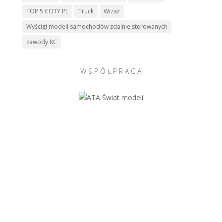
TOP 5 COTY PL
Truck
Wizaż
Wyścigi modeli samochodów zdalnie sterowanych
zawody RC
W S P Ó Ł P R A C A