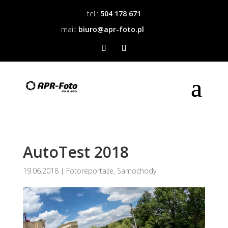
tel.:
504 178 671
mail:
biuro@apr-foto.pl
AutoTest 2018
19.06.2018
|
Fotoreportaże
,
Samochody