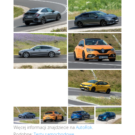
Więcej informacji znajdziecie na
AutoRok
.
Podobne:
Testy samochodowe
.