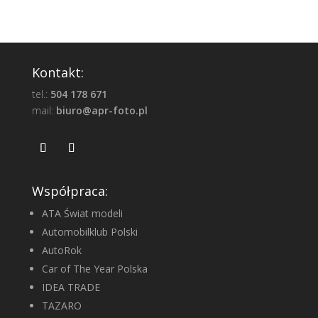
Kontakt:
tel.:
504 178 671
mail:
biuro@apr-foto.pl
Współpraca:
ATA Świat modeli
Automobilklub Polski
AutoRok
Car of The Year Polska
IDEA TRADE
TAZARO