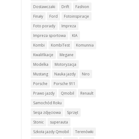
Dostawczaki
Drift
Fashion
Finały
Ford
Fotoinspiracje
Foto porady
Impreza
Impreza sportowa
KIA
Kombi
KombiTest
Komunnia
Kwalifikacje
Megane
Modelka
Motoryzacja
Mustang
Nauka jazdy
Niro
Porsche
Porsche 911
Prawo jazdy
Qmobil
Renault
Samochód Roku
Sesja zdjęciowa
Sprzęt
Stonic
superauta
Szkoła jazdy Qmobil
Terenówki