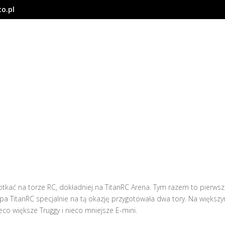
o.pl
otkać na torze RC, dokładniej na TitanRC Arena. Tym razem to pierws
pa TitanRC specjalnie na tą okazję przygotowała dwa tory. Na większ
eco większe Truggy i nieco mniejsze E-mini.