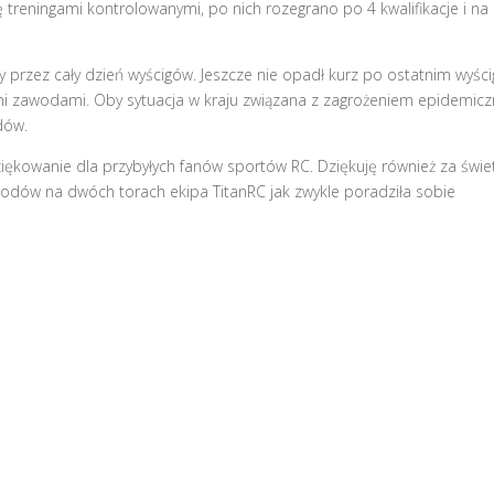
 treningami kontrolowanymi, po nich rozegrano po 4 kwalifikacje i na
 przez cały dzień wyścigów. Jeszcze nie opadł kurz po ostatnim wyści
nymi zawodami. Oby sytuacja w kraju związana z zagrożeniem epidemic
dów.
dziękowanie dla przybyłych fanów sportów RC. Dziękuję również za świe
odów na dwóch torach ekipa TitanRC jak zwykle poradziła sobie