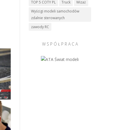
TOP 5 COTY PL
Truck
Wizaż
Wyścigi modeli samochodów
zdalnie sterowanych
zawody RC
W S P Ó Ł P R A C A