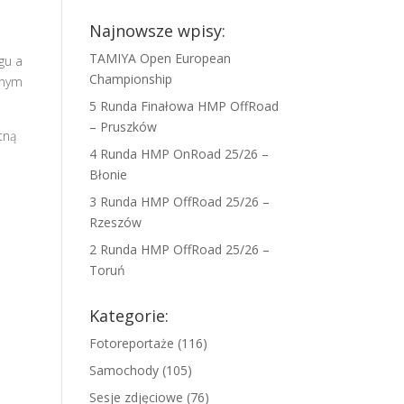
Najnowsze wpisy:
TAMIYA Open European
gu a
Championship
znym
5 Runda Finałowa HMP OffRoad
– Pruszków
tną
4 Runda HMP OnRoad 25/26 –
Błonie
3 Runda HMP OffRoad 25/26 –
Rzeszów
2 Runda HMP OffRoad 25/26 –
Toruń
Kategorie:
Fotoreportaże
(116)
Samochody
(105)
Sesje zdjęciowe
(76)