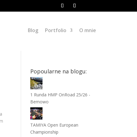
Blog
Portfolio
O mnie
Popoularne na blogu:
1 Runda HMP OnRoad 25/26 -
Bemowo
za
ym
TAMIYA Open European
Championship