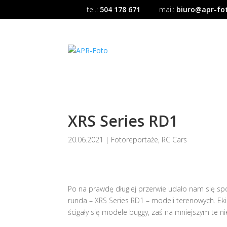
tel.:
504 178 671
mail:
biuro@apr-fot
XRS Series RD1
20.06.2021
|
Fotoreportaże
,
RC Cars
Po na prawdę długiej przerwie udało nam się sp
runda – XRS Series RD1 – modeli terenowych. Eki
ścigały się modele buggy, zaś na mniejszym te ni