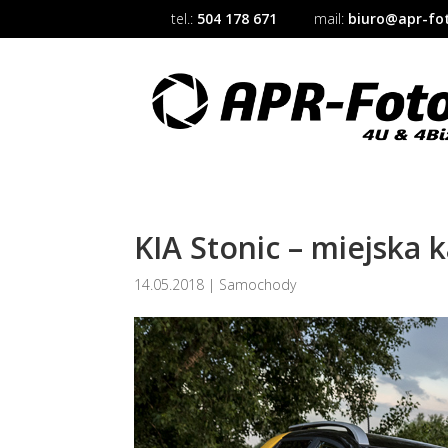
tel.:
504 178 671
mail:
biuro@apr-fot
KIA Stonic – miejska 
14.05.2018
|
Samochody