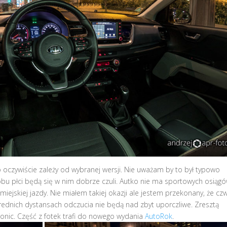
 oczywiście zależy od wybranej wersji. Nie uważam by to był typowo
bu płci będą się w nim dobrze czuli. Autko nie ma sportowych osiągó
iejskiej jazdy. Nie miałem takiej okazji ale jestem przekonany, że cz
rednich dystansach odczucia nie będą nad zbyt uporczliwe. Zresztą
onic. Część z fotek trafi do nowego wydania
AutoRok
.