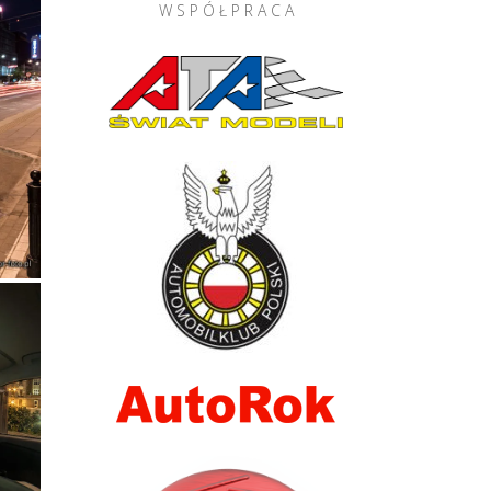
W S P Ó Ł P R A C A