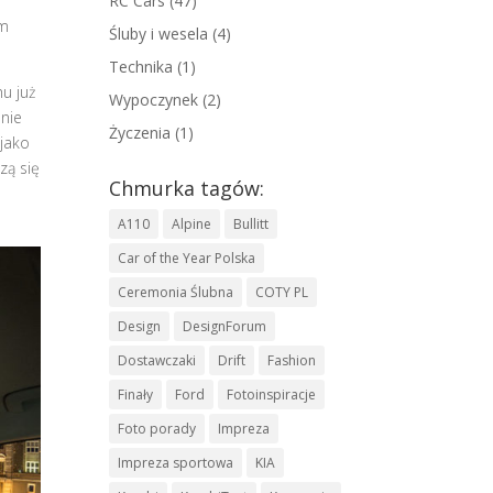
RC Cars
(47)
ym
Śluby i wesela
(4)
Technika
(1)
u już
Wypoczynek
(2)
śnie
Życzenia
(1)
 jako
zą się
Chmurka tagów:
A110
Alpine
Bullitt
Car of the Year Polska
Ceremonia Ślubna
COTY PL
Design
DesignForum
Dostawczaki
Drift
Fashion
Finały
Ford
Fotoinspiracje
Foto porady
Impreza
Impreza sportowa
KIA