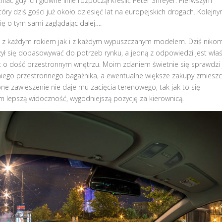
niać gdy ich główne linie rozpoczął kreślić Peter Shreyer. Pierwszym
óry dziś gości już około dziesięć lat na europejskich drogach. Kolejn
się o tym sami zaglądając dalej….
a z każdym rokiem jak i z każdym wypuszczanym modelem. Dziś nikom
zył się dopasowywać do potrzeb rynku, a jedną z odpowiedzi jest wła
ent o dość przestronnym wnętrzu. Moim zdaniem świetnie się sprawdzi
niego przestronnego bagażnika, a ewentualne większe zakupy zmieszc
e zawieszenie nie daje mu zacięcia terenowego, tak jak to się
lepszą widoczność, wygodniejszą pozycję za kierownicą.