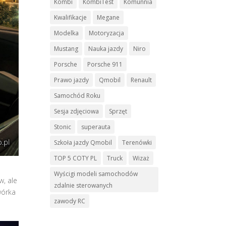
Kombi
KombiTest
Komunnia
Kwalifikacje
Megane
Modelka
Motoryzacja
Mustang
Nauka jazdy
Niro
Porsche
Porsche 911
Prawo jazdy
Qmobil
Renault
Samochód Roku
Sesja zdjęciowa
Sprzęt
Stonic
superauta
Szkoła jazdy Qmobil
Terenówki
TOP 5 COTY PL
Truck
Wizaż
Wyścigi modeli samochodów
w, ale
zdalnie sterowanych
wórka
zawody RC