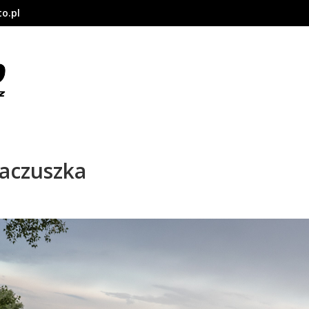
o.pl
kaczuszka