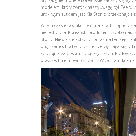
Stylizacyjnie modele koreańskie zaczęły się wyróż
modelem, który zwrócił naszą uwagę był Cee’d, kt
urokliwym autkiem jest Kia Stonic, przekonajcie 
W tym czasie popularność marki w Europie rosł
nie jest obca. Koreański producent szybko nauc
Stonic. Niewielkie autko, choć jak na ten segm
drugi samochód w rodzinie. Nie wymaga się od 
spokojnie za plecami drugiego rzędu. Podwyższon
powszechnie mówi o suwach. W zamian daje nam 