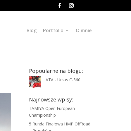
Blog
Portfolio
O mnie
Popoularne na blogu:
ATA - Ursus C-360
Najnowsze wpisy:
TAMIYA Open European
Championship
5 Runda Finałowa HMP OffRoad
– Pruszków