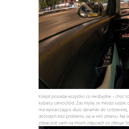
Kokpit posiada wszystko co niezbędne – choć to
kobiecy samochód. Zaś myślę że młodzi ludzie o
ma wystarczająco dużo dynamiki do codziennej, m
dorosłych bez problemu się w nim zmieści. Na ś
zobaczcie sami na moich zdjęciach co oferuje St