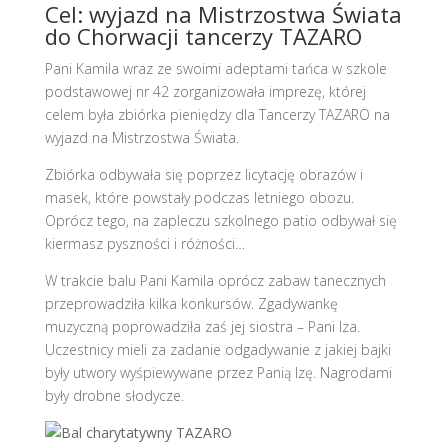
Cel: wyjazd na Mistrzostwa Świata
do Chorwacji tancerzy TAZARO
Pani Kamila wraz ze swoimi adeptami tańca w szkole
podstawowej nr 42 zorganizowała imprezę, której
celem była zbiórka pieniędzy dla Tancerzy TAZARO na
wyjazd na Mistrzostwa Świata.
Zbiórka odbywała się poprzez licytację obrazów i
masek, które powstały podczas letniego obozu.
Oprócz tego, na zapleczu szkolnego patio odbywał się
kiermasz pyszności i różności…
W trakcie balu Pani Kamila oprócz zabaw tanecznych
przeprowadziła kilka konkursów. Zgadywankę
muzyczną poprowadziła zaś jej siostra – Pani Iza.
Uczestnicy mieli za zadanie odgadywanie z jakiej bajki
były utwory wyśpiewywane przez Panią Izę. Nagrodami
były drobne słodycze.