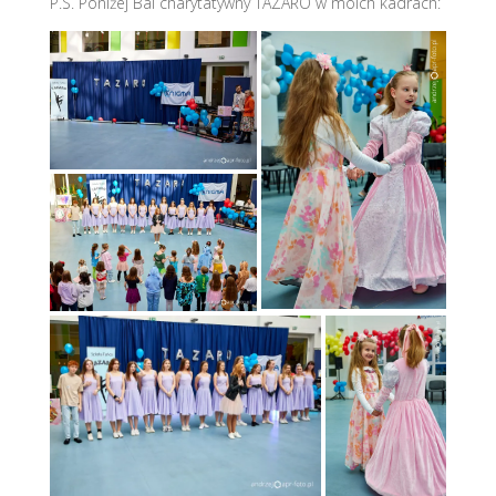
P.S. Poniżej Bal charytatywny TAZARO w moich kadrach: