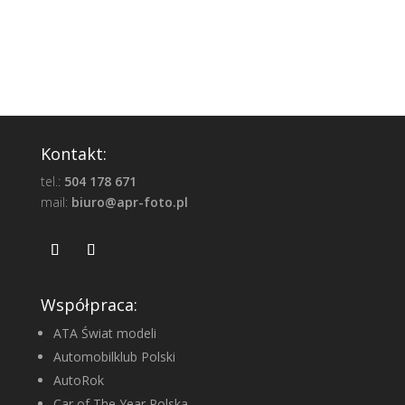
Kontakt:
tel.:
504 178 671
mail:
biuro@apr-foto.pl
Współpraca:
ATA Świat modeli
Automobilklub Polski
AutoRok
Car of The Year Polska