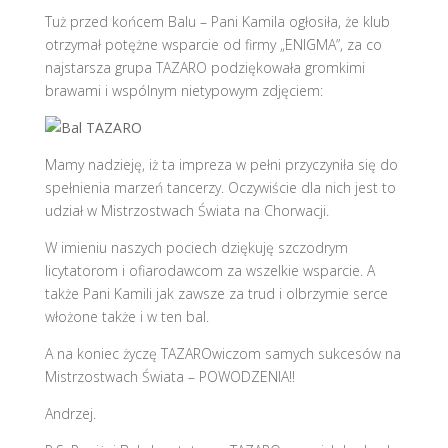
Tuż przed końcem Balu – Pani Kamila ogłosiła, że klub
otrzymał potężne wsparcie od firmy „ENIGMA”, za co
najstarsza grupa TAZARO podziękowała gromkimi
brawami i wspólnym nietypowym zdjęciem:
Mamy nadzieję, iż ta impreza w pełni przyczyniła się do
spełnienia marzeń tancerzy. Oczywiście dla nich jest to
udział w Mistrzostwach Świata na Chorwacji.
W imieniu naszych pociech dziękuję szczodrym
licytatorom i ofiarodawcom za wszelkie wsparcie. A
także Pani Kamili jak zawsze za trud i olbrzymie serce
włożone także i w ten bal.
A na koniec życzę TAZAROwiczom samych sukcesów na
Mistrzostwach Świata – POWODZENIA!!
Andrzej.