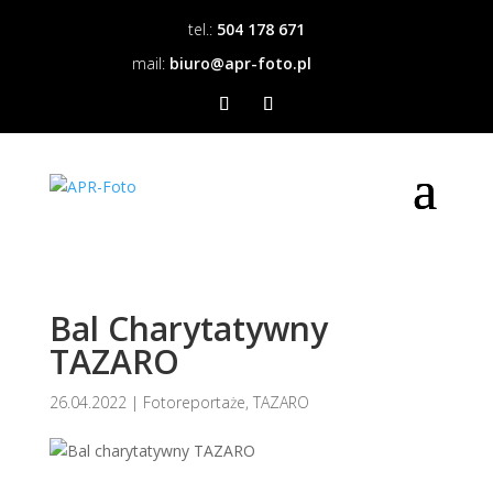
tel.:
504 178 671
mail:
biuro@apr-foto.pl
Bal Charytatywny
TAZARO
26.04.2022
|
Fotoreportaże
,
TAZARO