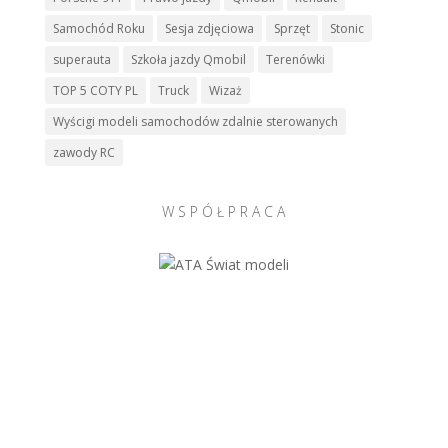
Samochód Roku
Sesja zdjęciowa
Sprzęt
Stonic
superauta
Szkoła jazdy Qmobil
Terenówki
TOP 5 COTY PL
Truck
Wizaż
Wyścigi modeli samochodów zdalnie sterowanych
zawody RC
W S P Ó Ł P R A C A