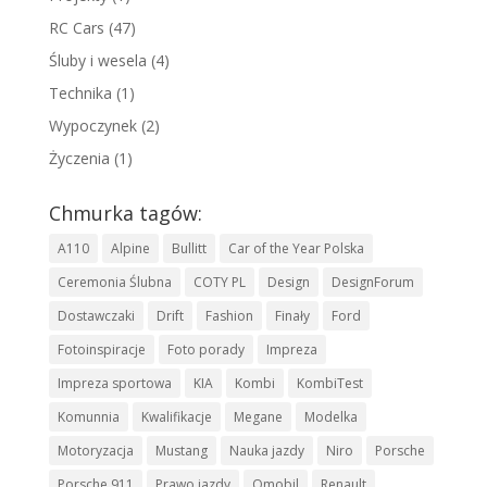
RC Cars
(47)
Śluby i wesela
(4)
Technika
(1)
Wypoczynek
(2)
Życzenia
(1)
Chmurka tagów:
A110
Alpine
Bullitt
Car of the Year Polska
Ceremonia Ślubna
COTY PL
Design
DesignForum
Dostawczaki
Drift
Fashion
Finały
Ford
Fotoinspiracje
Foto porady
Impreza
Impreza sportowa
KIA
Kombi
KombiTest
Komunnia
Kwalifikacje
Megane
Modelka
Motoryzacja
Mustang
Nauka jazdy
Niro
Porsche
Porsche 911
Prawo jazdy
Qmobil
Renault