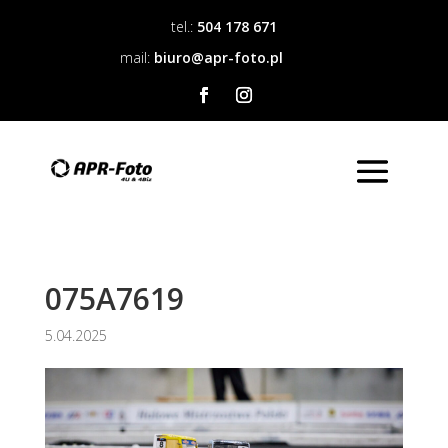
tel.:
504 178 671
mail:
biuro@apr-foto.pl
075A7619
5.04.2025