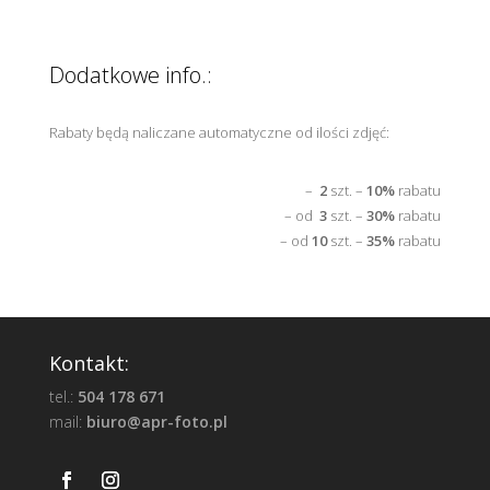
Dodatkowe info.:
Rabaty będą naliczane automatyczne od ilości zdjęć:
–
2
szt. –
10%
rabatu
– od
3
szt. –
30%
rabatu
– od
10
szt. –
35%
rabatu
Kontakt:
tel.:
504 178 671
mail:
biuro@apr-foto.pl