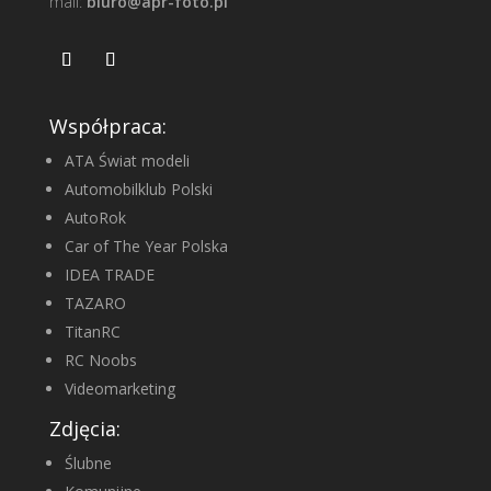
mail:
biuro@apr-foto.pl
Współpraca:
ATA Świat modeli
Automobilklub Polski
AutoRok
Car of The Year Polska
IDEA TRADE
TAZARO
TitanRC
RC Noobs
Videomarketing
Zdjęcia:
Ślubne