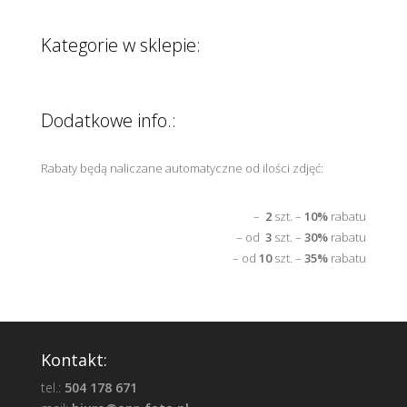
Kategorie w sklepie:
Dodatkowe info.:
Rabaty będą naliczane automatyczne od ilości zdjęć:
–
2
szt. –
10%
rabatu
– od
3
szt. –
30%
rabatu
– od
10
szt. –
35%
rabatu
Kontakt:
tel.:
504 178 671