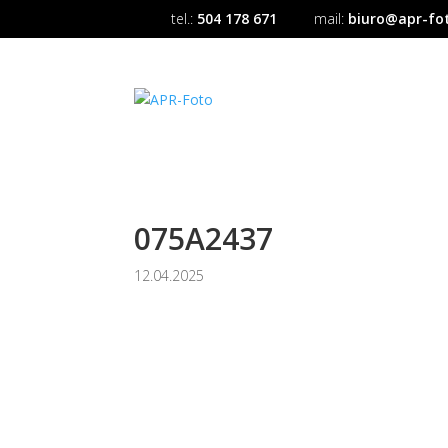
tel.:
504 178 671
mail:
biuro@apr-fot
075A2437
12.04.2025