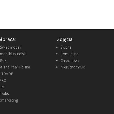
łpraca:
Zdjęcia:
Świat modeli
Ślubne
mobilklub Polski
Komunijne
oRok
Chrzcinowe
of The Year Polska
Nieruchomości
A TRADE
ARO
nRC
Noobs
omarketing