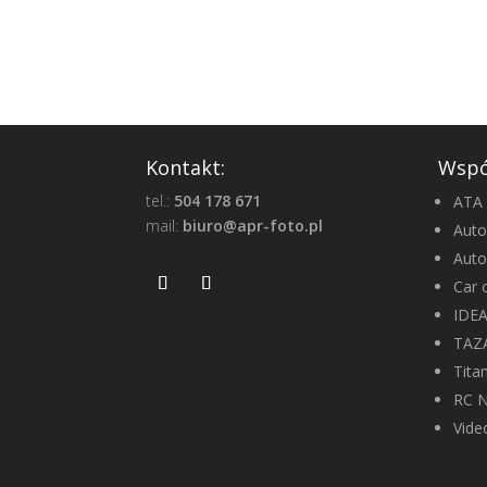
Kontakt:
Wspó
tel.:
504 178 671
ATA 
mail:
biuro@apr-foto.pl
Auto
Aut
Car 
IDE
TAZ
Tita
RC 
Vide