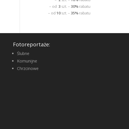
– od
3
szt. –
30%
rabatu
– od
10
szt. –
35%
rabatu
Fotoreportaże:
Ślubne
Komunijne
Chrzcinowe