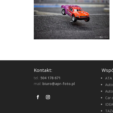
Kontakt:
Wspó
tel.:
504 178 671
ATA 
mail:
biuro@apr-foto.pl
Auto
Aut
Car 
IDE
TAZ