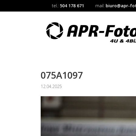
tel.:
504 178 671
mail:
biuro@apr-fot
075A1097
12.04.2025