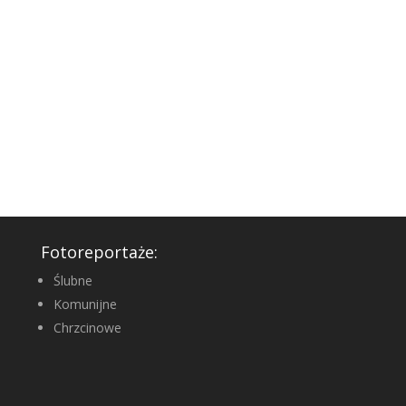
Fotoreportaże:
Ślubne
Komunijne
Chrzcinowe