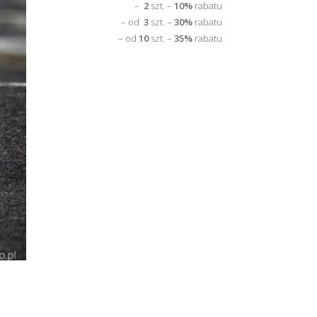
–
2
szt. –
10%
rabatu
– od
3
szt. –
30%
rabatu
– od
10
szt. –
35%
rabatu