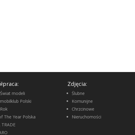
łpraca:
Zdjęcia:
Świat modeli
Ślubne
mobilklub Polski
Komunijne
oRok
Chrzcinowe
of The Year Polska
Nieruchomości
A TRADE
ARO