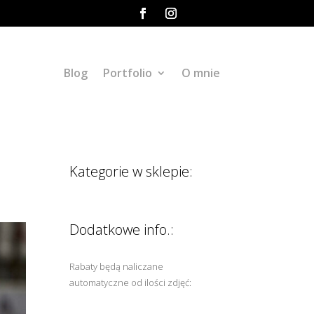
Blog
Portfolio
O mnie
Kategorie w sklepie:
Dodatkowe info.:
Rabaty będą naliczane
automatyczne od ilości zdjęć: