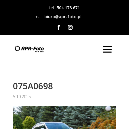
tel.:
504 178 671
mail:
biuro@apr-foto.pl
075A0698
5.10.2025