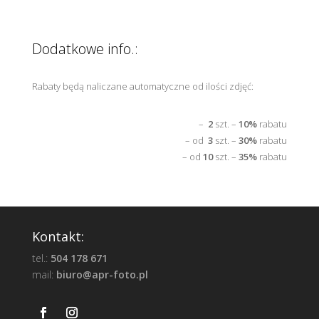
Dodatkowe info.:
Rabaty będą naliczane automatyczne od ilości zdjęć:
–
2
szt. –
10%
rabatu
– od
3
szt. –
30%
rabatu
– od
10
szt. –
35%
rabatu
Kontakt:
tel.:
504 178 671
mail:
biuro@apr-foto.pl