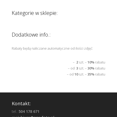
Kategorie w sklepie:
Dodatkowe info.:
Rabaty będą naliczane automatyczne od ilości zdjęć:
–
2
szt. –
10%
rabatu
– od
3
szt. –
30%
rabatu
– od
10
szt. –
35%
rabatu
Kontakt:
tel.:
504 178 671