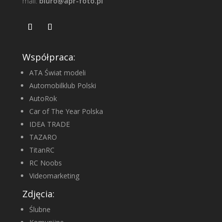
mail:
biuro@apr-foto.pl
Współpraca:
ATA Świat modeli
Automobilklub Polski
AutoRok
Car of The Year Polska
IDEA TRADE
TAZARO
TitanRC
RC Noobs
Videomarketing
Zdjęcia:
Ślubne