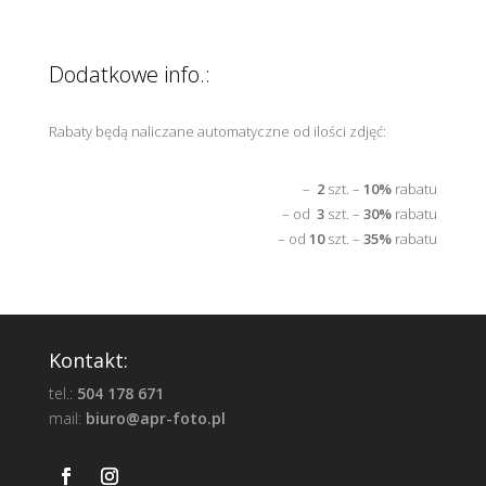
Dodatkowe info.:
Rabaty będą naliczane automatyczne od ilości zdjęć:
–
2
szt. –
10%
rabatu
– od
3
szt. –
30%
rabatu
– od
10
szt. –
35%
rabatu
Kontakt:
tel.:
504 178 671
mail:
biuro@apr-foto.pl