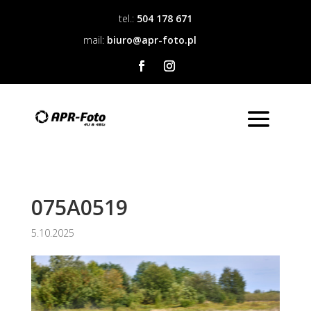
tel.:
504 178 671
mail:
biuro@apr-foto.pl
075A0519
5.10.2025