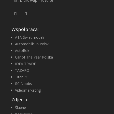
mail:
biuro@apr-foto.pl
Współpraca:
ATA Świat modeli
Automobilklub Polski
AutoRok
Car of The Year Polska
IDEA TRADE
TAZARO
TitanRC
RC Noobs
Videomarketing
Zdjęcia:
Ślubne