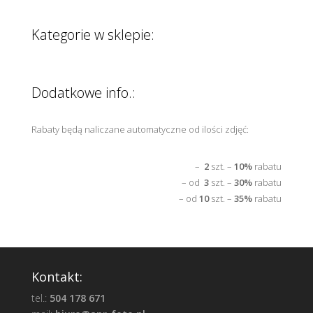
Kategorie w sklepie:
Dodatkowe info.:
Rabaty będą naliczane automatyczne od ilości zdjęć:
–
2
szt. –
10%
rabatu
– od
3
szt. –
30%
rabatu
– od
10
szt. –
35%
rabatu
Kontakt:
tel.:
504 178 671